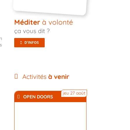
Méditer
à volonté
ça vous dit ?
n
D’INFOS
s
Activités
à venir
jeu 27 août
OPEN DOORS