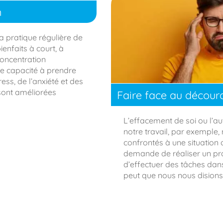
n
a pratique régulière de
enfaits à court, à
concentration
ne capacité à prendre
ess, de l’anxiété et des
sont améliorées
Faire face au décou
L’effacement de soi ou l’a
notre travail, par exempl
confrontés à une situation 
demande de réaliser un pro
d’effectuer des tâches dans 
peut que nous nous disions 