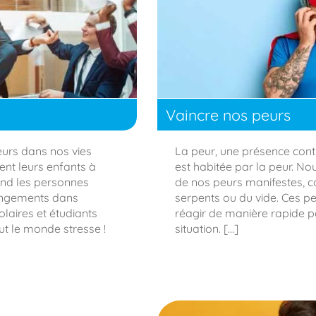
Vaincre nos peurs
eurs dans nos vies
La peur, une présence conti
t leurs enfants à
est habitée par la peur. No
quand les personnes
de nos peurs manifestes, 
angements dans
serpents ou du vide. Ces pe
olaires et étudiants
réagir de manière rapide po
out le monde stresse !
situation. […]