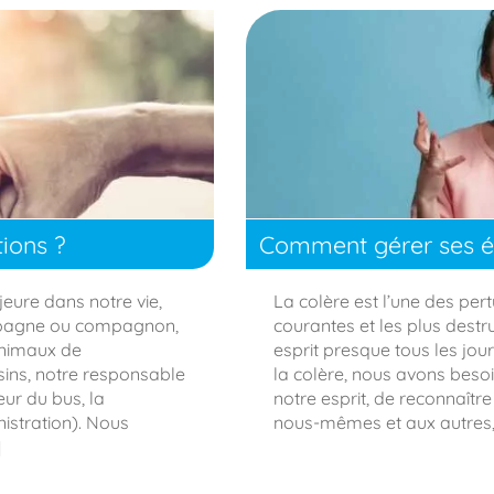
ions ?
Comment gérer ses ém
eure dans notre vie,
La colère est l’une des per
compagne ou compagnon,
courantes et les plus destru
animaux de
esprit presque tous les jo
sins, notre responsable
la colère, nous avons besoin 
eur du bus, la
notre esprit, de reconnaîtr
nistration). Nous
nous-mêmes et aux autres, 
]