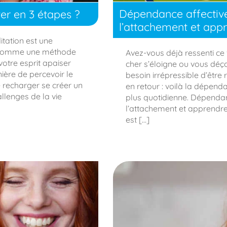
Dépendance affectiv
r en 3 étapes ?
l’attachement et appr
itation est une
ue comme une méthode
Avez-vous déjà ressenti ce v
otre esprit apaiser
cher s’éloigne ou vous déço
ère de percevoir le
besoin irrépressible d’être r
recharger se créer un
en retour : voilà la dépend
allenges de la vie
plus quotidienne. Dépenda
l’attachement et apprendre
est […]