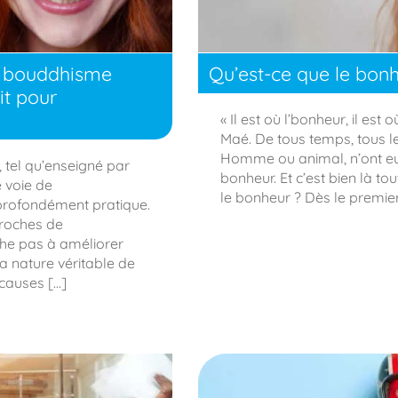
t bouddhisme
Qu’est-ce que le bonh
it pour
« Il est où l’bonheur, il est
Maé. De tous temps, tous les
Homme ou animal, n’ont eu
el qu’enseigné par
bonheur. Et c’est bien là to
 voie de
le bonheur ? Dès le premier
 profondément pratique.
roches de
che pas à améliorer
a nature véritable de
 causes […]