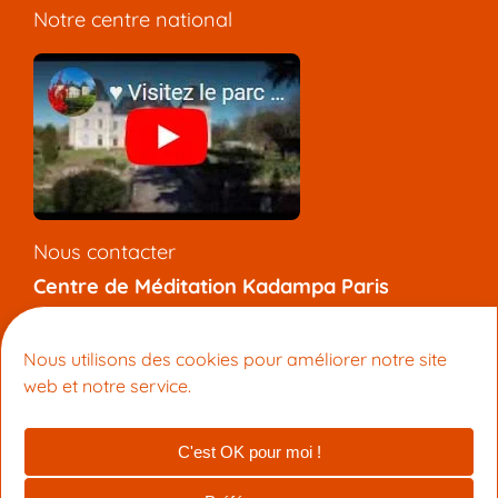
Notre centre national
Nous contacter
Centre de Méditation Kadampa Paris
7 rue de l’Aqueduc, 75010 Paris
+33 (0) 9 81 92 47 12
Nous utilisons des cookies pour améliorer notre site
info@meditation-paris.org
web et notre service.
Pages locales
:
Méditation
|
Bouddhisme
C'est OK pour moi !