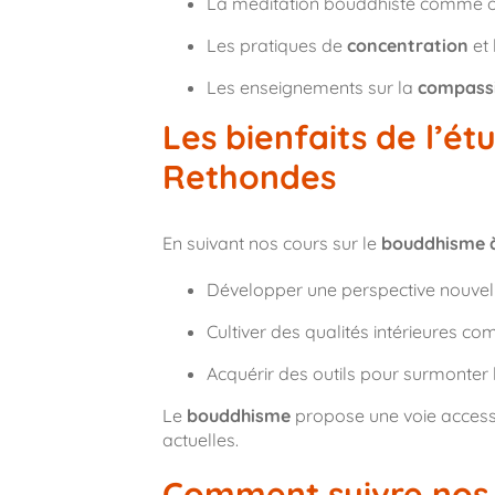
La méditation bouddhiste comme ou
Les pratiques de
concentration
et 
Les enseignements sur la
compass
Les bienfaits de l’é
Rethondes
En suivant nos cours sur le
bouddhisme 
Développer une perspective nouvelle
Cultiver des qualités intérieures c
Acquérir des outils pour surmonter le
Le
bouddhisme
propose une voie accessi
actuelles.
Comment suivre nos 