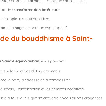
histe, comme le
karma
et les lois de cause à effet.
til de
transformation intérieure
.
leur application au quotidien.
ion
et la
sagesse
pour un esprit apaisé.
tude du bouddhisme à Saint-
à Saint-Léger-Vauban
, vous pourrez :
 sur la vie et vos défis personnels.
omme la paix, la sagesse et la compassion.
 stress, l’insatisfaction et les pensées négatives.
ble à tous, quels que soient votre niveau ou vos croyances