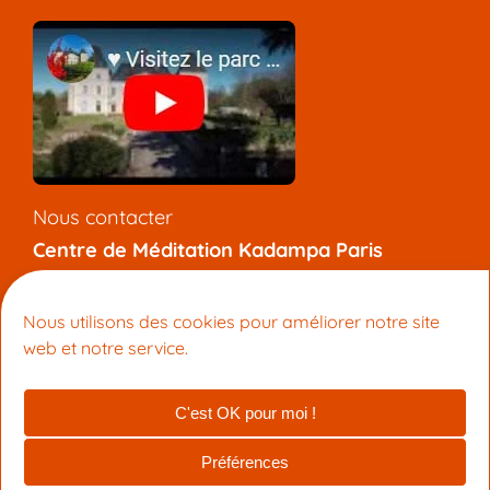
Nous contacter
Centre de Méditation Kadampa Paris
7 rue de l’Aqueduc, 75010 Paris
+33 (0) 9 81 92 47 12
Nous utilisons des cookies pour améliorer notre site
info@meditation-paris.org
web et notre service.
Pages locales
:
Méditation
|
Bouddhisme
C'est OK pour moi !
© 2026 Centre de Méditation Kadampa Paris
Préférences