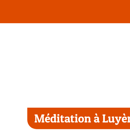
Passer
au
contenu
Méditation à Luyèr