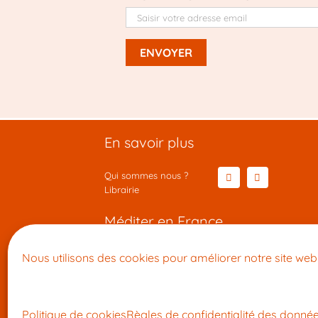
En savoir plus
Qui sommes nous ?
Librairie
Méditer en France
Cour
•
Lille
•
Rennes
•
Paris
•
Metz
Conf
Nous utilisons des cookies pour améliorer notre site web 
•
Le Mans
•
Nantes
•
Lyon
•
Toulouse
Appr
•
Montpellier
•
Marseille
•
Nice
Médi
Politique de cookies
Règles de confidentialité des donné