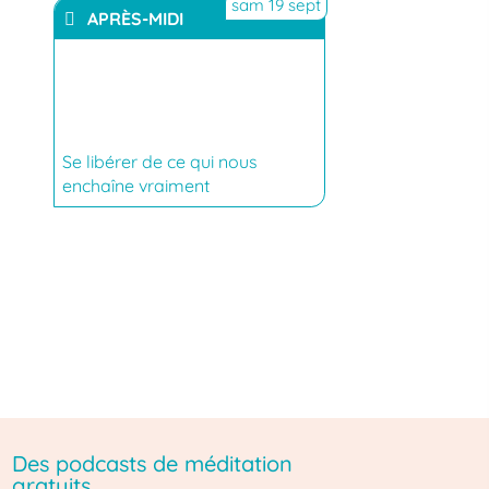
sam 19 sept
APRÈS-MIDI
YouTube
Se libérer de ce qui nous
enchaîne vraiment
Des podcasts de méditation
gratuits