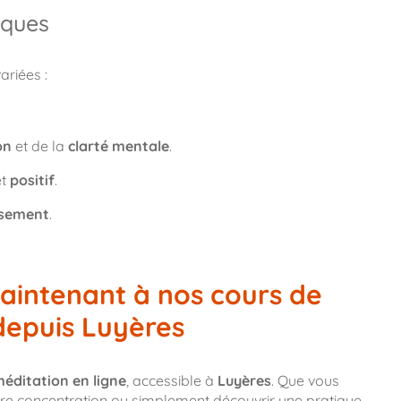
iques
riées :
on
et de la
clarté mentale
.
t
positif
.
isement
.
aintenant à nos cours de
depuis Luyères
éditation en ligne
, accessible à
Luyères
. Que vous
votre concentration ou simplement découvrir une pratique