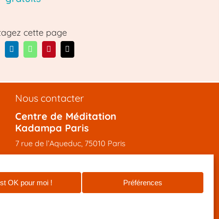
tagez cette page
Nous contacter
Centre de Méditation
Kadampa Paris
7 rue de l’Aqueduc, 75010 Paris
+33 (0) 9 81 92 47 12
info@meditation-paris.org
st OK pour moi !
Préférences
Pages locales
:
Méditation
|
Bouddhisme