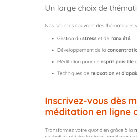
Un large choix de thémat
Nos séances couvrent des thématiques va
Gestion du
stress
et de
l’anxiété
.
Développement de la
concentrati
Méditation pour un
esprit paisible
e
Techniques de
relaxation
et
d’apa
Inscrivez-vous dès m
méditation en ligne 
Transformez votre quotidien grâce à la
m
souhaitiez réduire le stress, améliorer 