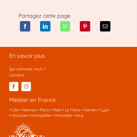
Partagez cette page
En savoir plus
Qui sommes nous ?
Librairie
Méditer en France
•
Lille
•
Rennes
•
Paris
•
Metz
•
Le Mans
•
Nantes
•
Lyon
•
Toulouse
•
Montpellier
•
Marseille
•
Nice