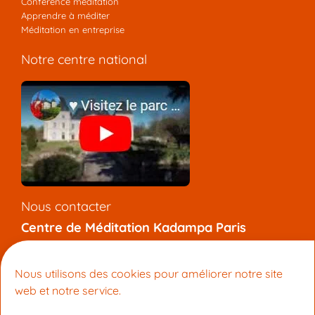
Conférence méditation
Apprendre à méditer
Méditation en entreprise
Notre centre national
Nous contacter
Centre de Méditation Kadampa Paris
7 rue de l’Aqueduc, 75010 Paris
+33 (0) 9 81 92 47 12
Nous utilisons des cookies pour améliorer notre site
info@meditation-paris.org
web et notre service.
Pages locales
: