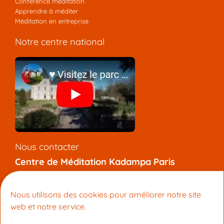
Conférence méditation
Apprendre à méditer
Méditation en entreprise
Notre centre national
Nous contacter
Centre de Méditation Kadampa Paris
7 rue de l’Aqueduc, 75010 Paris
+33 (0) 9 81 92 47 12
Nous utilisons des cookies pour améliorer notre site
info@meditation-paris.org
web et notre service.
Pages locales
: