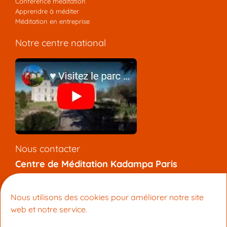
Conférence méditation
Apprendre à méditer
Méditation en entreprise
Notre centre national
Nous contacter
Centre de Méditation Kadampa Paris
7 rue de l’Aqueduc, 75010 Paris
+33 (0) 9 81 92 47 12
Nous utilisons des cookies pour améliorer notre site
info@meditation-paris.org
web et notre service.
Pages locales
: