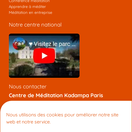
Conférence méditation
Apprendre à méditer
Méditation en entreprise
Notre centre national
Nous contacter
Centre de Méditation Kadampa Paris
7 rue de l’Aqueduc, 75010 Paris
+33 (0) 9 81 92 47 12
Nous utilisons des cookies pour améliorer notre site
info@meditation-paris.org
web et notre service.
Pages locales
: