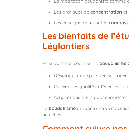
La méditation bouddhiste comme ou
Les pratiques de
concentration
et 
Les enseignements sur la
compass
Les bienfaits de l’é
Léglantiers
En suivant nos cours sur le
bouddhisme à
Développer une perspective nouvelle
Cultiver des qualités intérieures c
Acquérir des outils pour surmonter le
Le
bouddhisme
propose une voie accessi
actuelles.
Comment suivre nos 