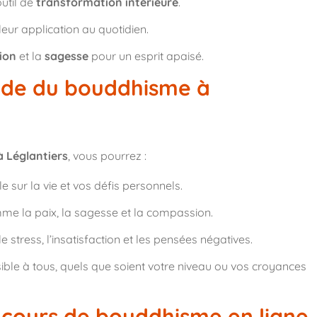
til de
transformation intérieure
.
leur application au quotidien.
ion
et la
sagesse
pour un esprit apaisé.
tude du bouddhisme à
 Léglantiers
, vous pourrez :
 sur la vie et vos défis personnels.
omme la paix, la sagesse et la compassion.
 stress, l’insatisfaction et les pensées négatives.
ble à tous, quels que soient votre niveau ou vos croyances
cours de bouddhisme en ligne