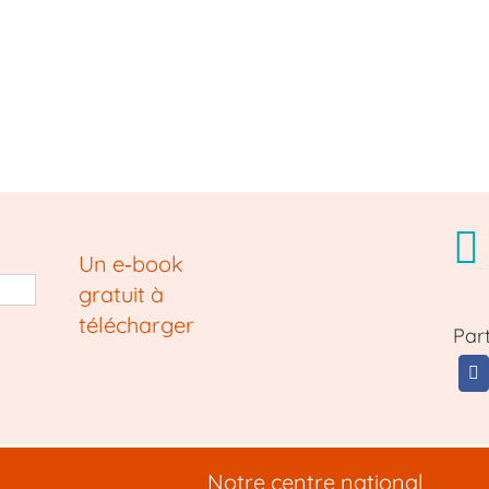
Un e‑book
gratuit à
télécharger
Par
Notre centre national