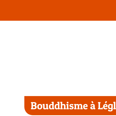
Passer
au
contenu
Bouddhisme à Légl