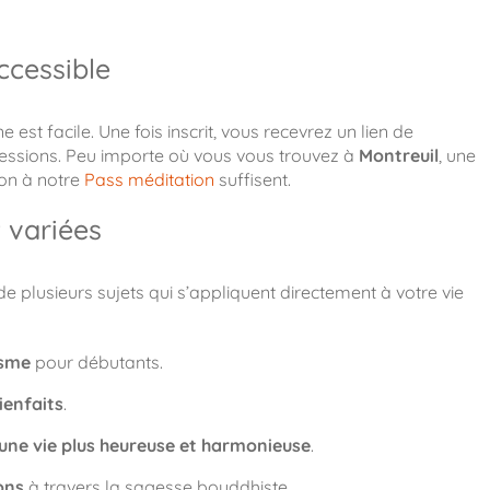
ccessible
est facile. Une fois inscrit, vous recevrez un lien de
essions. Peu importe où vous vous trouvez à
Montreuil
, une
ion à notre
Pass méditation
suffisent.
 variées
 plusieurs sujets qui s’appliquent directement à votre vie
isme
pour débutants.
ienfaits
.
une vie plus heureuse et harmonieuse
.
ons
à travers la sagesse bouddhiste.