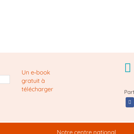
Un e‑book
gratuit à
télécharger
Par
Notre centre national