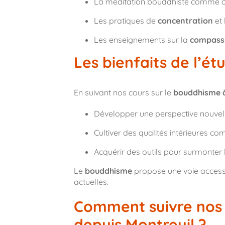
La méditation bouddhiste comme ou
Les pratiques de
concentration
et 
Les enseignements sur la
compass
Les bienfaits de l’é
En suivant nos cours sur le
bouddhisme à
Développer une perspective nouvelle
Cultiver des qualités intérieures c
Acquérir des outils pour surmonter le
Le
bouddhisme
propose une voie accessi
actuelles.
Comment suivre nos 
depuis Montreuil ?