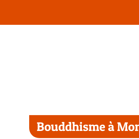
Passer
au
contenu
Bouddhisme à Mont