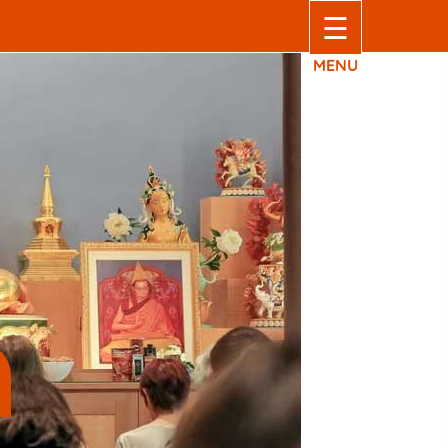
☰
MENU