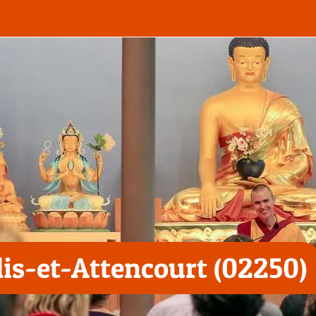
is-et-Attencourt (02250)