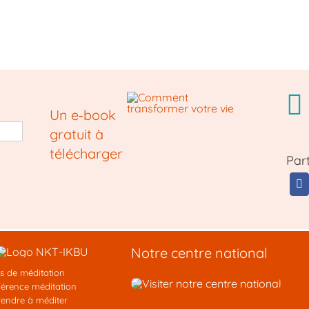
Un e‑book
gratuit à
télécharger
Par
Notre centre national
s de méditation
érence méditation
endre à méditer